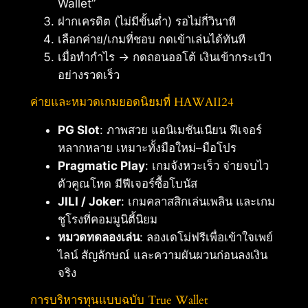
Wallet”
ฝากเครดิต (ไม่มีขั้นต่ำ) รอไม่กี่วินาที
เลือกค่าย/เกมที่ชอบ กดเข้าเล่นได้ทันที
เมื่อทำกำไร → กดถอนออโต้ เงินเข้ากระเป๋า
อย่างรวดเร็ว
ค่ายและหมวดเกมยอดนิยมที่ HAWAII24
PG Slot
: ภาพสวย แอนิเมชันเนียน ฟีเจอร์
หลากหลาย เหมาะทั้งมือใหม่–มือโปร
Pragmatic Play
: เกมจังหวะเร็ว จ่ายจบไว
ตัวคูณโหด มีฟีเจอร์ซื้อโบนัส
JILI / Joker
: เกมคลาสสิกเล่นเพลิน และเกม
ชูโรงที่คอมมูนิตี้นิยม
หมวดทดลองเล่น
: ลองเดโม่ฟรีเพื่อเข้าใจเพย์
ไลน์ สัญลักษณ์ และความผันผวนก่อนลงเงิน
จริง
การบริหารทุนแบบฉบับ True Wallet