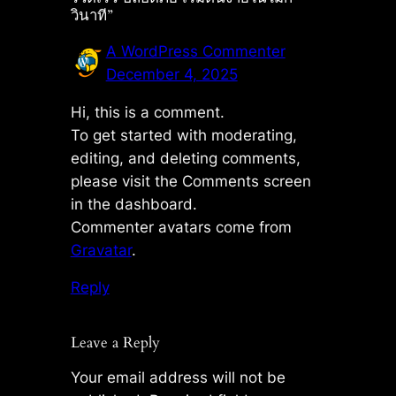
วินาที”
A WordPress Commenter
December 4, 2025
Hi, this is a comment.
To get started with moderating,
editing, and deleting comments,
please visit the Comments screen
in the dashboard.
Commenter avatars come from
Gravatar
.
Reply
Leave a Reply
Your email address will not be