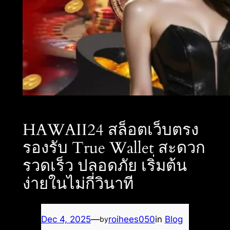
HAWAII24 สล็อตเว็บตรง
รองรับ True Wallet สะดวก
รวดเร็ว ปลอดภัย เริ่มต้น
ง่ายในไม่กี่วินาที
Dec 4, 2025
—
roihees050
in
Blog
by