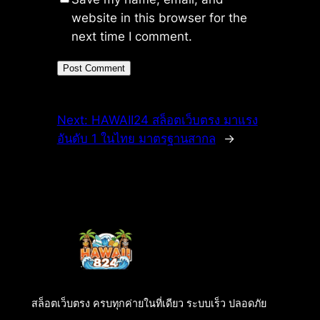
website in this browser for the
next time I comment.
Next:
HAWAII24 สล็อตเว็บตรง มาแรง
อันดับ 1 ในไทย มาตรฐานสากล
→
สล็อตเว็บตรง ครบทุกค่ายในที่เดียว ระบบเร็ว ปลอดภัย