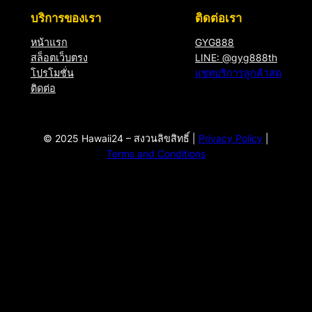
บริการของเรา
ติดต่อเรา
หน้าแรก
GYG888
สล็อตเว็บตรง
LINE: @gyg888th
โปรโมชั่น
แชทบริการลูกค้าสด
ติดต่อ
© 2025 Hawaii24 – สงวนลิขสิทธิ์ |
Privacy Policy
|
Terms and Conditions