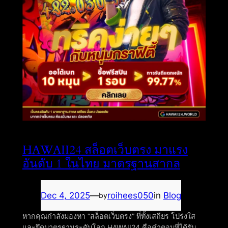
HAWAII24 สล็อตเว็บตรง มาแรง
อันดับ 1 ในไทย มาตรฐานสากล
Dec 4, 2025
—
roihees050
in
Blog
by
หากคุณกำลังมองหา “สล็อตเว็บตรง” ที่ทั้งเสถียร โปร่งใส
และยึดมาตรฐานระดับโลก HAWAII24 คือคำตอบที่ได้รับ