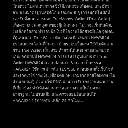
โดยตรง ไม่ผ่านตัวกลาง จึงได้ภาพสวย เสียงคม และอัตรา
จ่ายตามมาตรฐานสตูดิโอ พร้อมระบบธุรกรรมอัตโนมัติที่
รองรับทั้งธนาคารและ TrueMoney Wallet (True Wallet)
เพื่อความสะดวกสูงสุดของผู้เล่นทุกคน ไม่ว่าจะเริ่มต้นด้วย
งบเล็กหรือสายทำรอบมือโปรก็ใช้งานได้อย่างมั่นใจ จุดเด่น
ที่ผู้เล่นชอบ True Wallet ดีอย่างไรเมื่อเล่นกับ HAWAII24
ประสบการณ์เล่นที่ลื่นกว่า ด้วยระบบเว็บตรง วิธีเริ่มต้นเล่น
ผ่าน True Wallet (สั้น ง่าย ทำตามได้เลย) ค่ายและหมวด
เกมยอดนิยมที่ HAWAII24 การบริหารทุนแบบฉบับ True
Wallet HAWAII24 ความปลอดภัย & ความเป็นธรรม
HAWAII24 ใช้การเข้ารหัส TLS/SSL ครอบคลุมทั้งเว็บไซต์
และเกตเวย์ชำระเงิน เชื่อมต่อ API เกมจากค่ายโดยตรง (ไม่
ผ่านเอเย่นต์) ตัวเกมใช้ RNG ผ่านการรับรองจากหน่วยงาน
ที่เกี่ยวข้อง ทำให้สัดส่วนการออกรางวัลเป็นไปตาม
มาตรฐาน ไม่ปรับแต้ม และตรวจสอบย้อนกลับได้
HAWAII24 บริการช่วยเหลือ 24 ชั่วโมง…