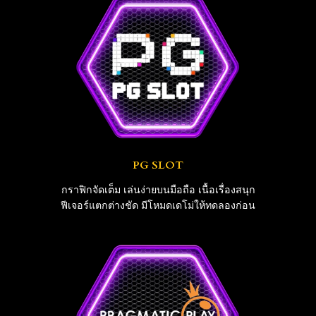
PG SLOT
กราฟิกจัดเต็ม เล่นง่ายบนมือถือ เนื้อเรื่องสนุก
ฟีเจอร์แตกต่างชัด มีโหมดเดโม่ให้ทดลองก่อน