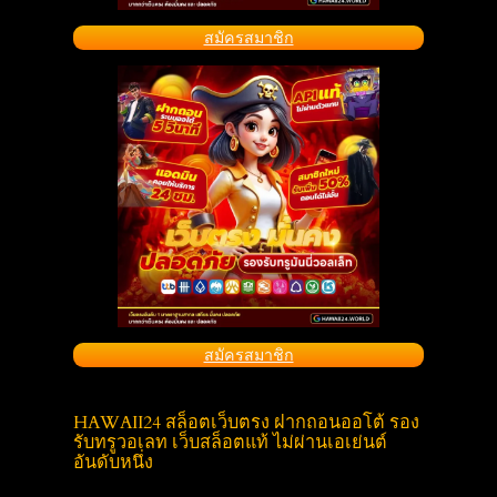
สมัครสมาชิก
สมัครสมาชิก
HAWAII24 สล็อตเว็บตรง ฝากถอนออโต้ รอง
รับทรูวอเลท เว็บสล็อตแท้ ไม่ผ่านเอเย่นต์
อันดับหนึ่ง