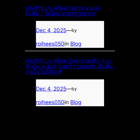
HAWAII24 สล็อตเว็บตรง มาแรง
อันดับ 1 ในไทย มาตรฐานสากล
Dec 4, 2025
—
by
roihees050
in
Blog
HAWAII24 สล็อตเว็บตรง รองรับ True
Wallet สะดวก รวดเร็ว ปลอดภัย เริ่มต้น
ง่ายในไม่กี่วินาที
Dec 4, 2025
—
by
roihees050
in
Blog