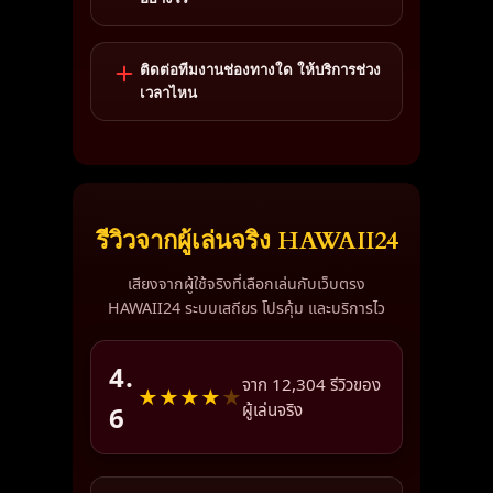
ติดต่อทีมงานช่องทางใด ให้บริการช่วง
เวลาไหน
รีวิวจากผู้เล่นจริง HAWAII24
เสียงจากผู้ใช้จริงที่เลือกเล่นกับเว็บตรง
HAWAII24 ระบบเสถียร โปรคุ้ม และบริการไว
4.
จาก 12,304 รีวิวของ
★
★
★
★
★
ผู้เล่นจริง
6