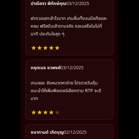
ปาณิสรา พิทักษ์คุณ
03/12/2025
ฝากวอเลทเข้าไวมาก เกมลื่นทั้งบนมือถือและ
คอม ฟรีสปินเข้าตามจริง ถอนเสร็จในไม่กี่
นาที ประทับใจสุด ๆ
★
★
★
★
★
กฤตเมธ ชวพงศ์
03/12/2025
เกมเยอะ จัดหมวดหาง่าย โปรรายวันคุ้ม
แนะนำให้เพิ่มฟิลเตอร์เลือกตาม RTP จะดี
มาก
★
★
★
★
★
ชนากานต์ เกิดบุญ
02/12/2025