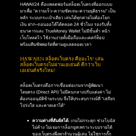
HAWAII24 คือแพลตฟอร์มสล็อตเว็บตรงที่ออกแบบ
มาเพื่อ “ความเร็ว–ความชัดเจน–ความยุติธรรม” เป็น
หลัก ระบบกระเป๋าเดียว เล่นได้ทุกค่ายไม่ต้องโยก
เงิน ฝาก–ถอนออโต้ได้ตลอด 24 ชั่วโมง รองรับทั้ง
ธนาคารและ TrueMoney Wallet ไม่มีขั้นต่ำ หน้า
เว็บโหลดไว ใช้งานง่ายทั้งมือถือและเดสก์ท็อป
พร้อมทีมซัพพอร์ตที่ตามดูแลตลอดเวลา
HAWAII24 สล็อตเว็บตรง คืออะไร? เล่น
สล็อตเว็บตรงไม่ผ่านเอเย่นต์ ดีกว่าเว็บ
เอเย่นต์จริงไหม?
สล็อตเว็บตรงคือการเชื่อมต่อเกมจากผู้พัฒนา
โดยตรง (Direct API) ไม่มีคนกลางปรับแต่งค่า ไม่
ต้องรออนุมัติข้ามระบบ จึงให้ประสบการณ์ที่ “เสถียร
โปร่งใส และคาดเดาได้”
ความต่างที่สัมผัสได้
: เกมไม่กระตุก ช่วงโบนัส
ไม่ค้าง ไม่เจอการล็อกยูสเพราะระบบรายได้
ของเว็บตรงพึ่งพาจำนวนผู้เล่น ไม่ใช่การกั๊ก