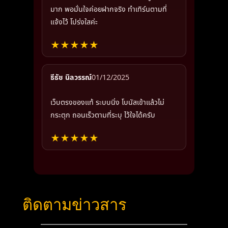
มาก พอมั่นใจค่อยฝากจริง ทำเทิร์นตามที่
แจ้งไว้ โปร่งใสค่ะ
★
★
★
★
★
ธีธัช นิลวรรณ์
01/12/2025
เว็บตรงของแท้ ระบบนิ่ง โบนัสเข้าแล้วไม่
กระตุก ถอนเร็วตามที่ระบุ ไว้ใจได้ครับ
★
★
★
★
★
ติดตามข่าวสาร