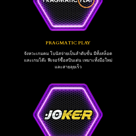
PRAGMATIC PLAY
จังหวะเกมคม โบนัสจ่ายเป็นลำดับขั้น มีทั้งสล็อต
และเกมโต๊ะ ฟีเจอร์ซื้อสปินเด่น เหมาะทั้งมือใหม่
และสายลุยเร็ว