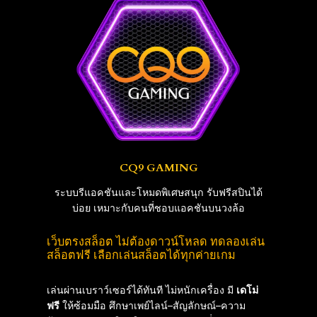
CQ9 GAMING
ระบบรีแอคชันและโหมดพิเศษสนุก รับฟรีสปินได้
บ่อย เหมาะกับคนที่ชอบแอคชันบนวงล้อ
เว็บตรงสล็อต ไม่ต้องดาวน์โหลด ทดลองเล่น
สล็อตฟรี เลือกเล่นสล็อตได้ทุกค่ายเกม
เล่นผ่านเบราว์เซอร์ได้ทันที ไม่หนักเครื่อง มี
เดโม่
ฟรี
ให้ซ้อมมือ ศึกษาเพย์ไลน์–สัญลักษณ์–ความ